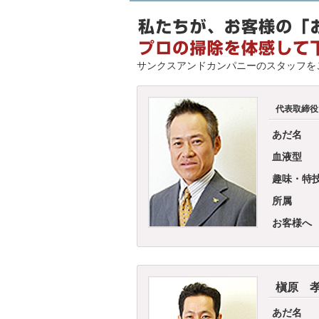
サンクスアンドカンパニーのスタッフを
代表取締役
あだ名
血液型
趣味・特
所属
お客様へ
槇原 
あだ名