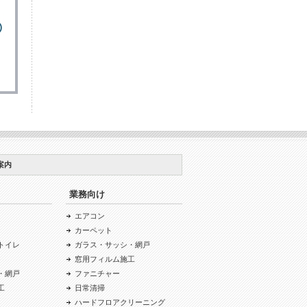
案内
業務向け
エアコン
カーペット
トイレ
ガラス・サッシ・網戸
窓用フィルム施工
・網戸
ファニチャー
工
日常清掃
ハードフロアクリーニング