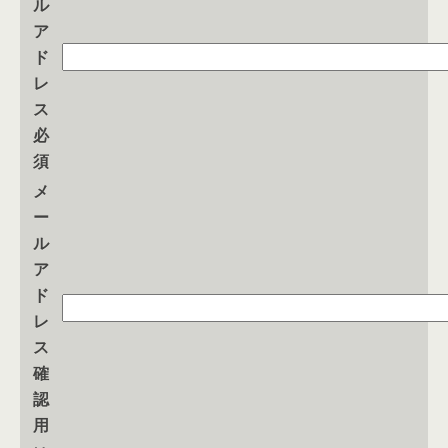
ル
ア
ド
レ
ス
必
須
メ
ー
ル
ア
ド
レ
ス
確
認
用