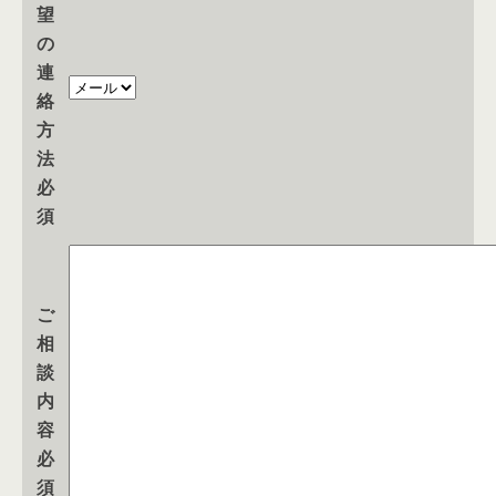
望
の
連
絡
方
法
必
須
ご
相
談
内
容
必
須