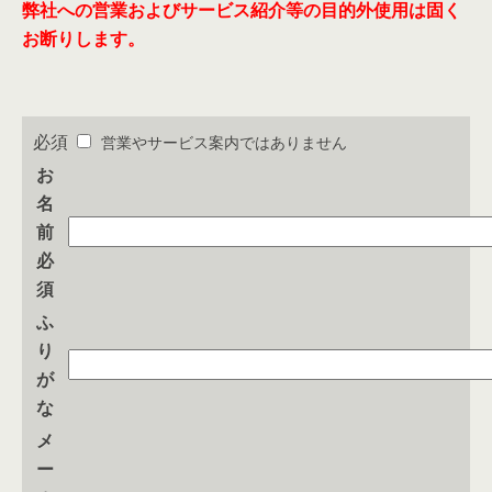
弊社への営業およびサービス紹介等の目的外使用は固く
お断りします。
必須
営業やサービス案内ではありません
お
名
前
必
須
ふ
り
が
な
メ
ー