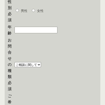
性
別
男性
女性
必
須
年
齢
お
問
合
せ
の
種
類
必
須
ご
希